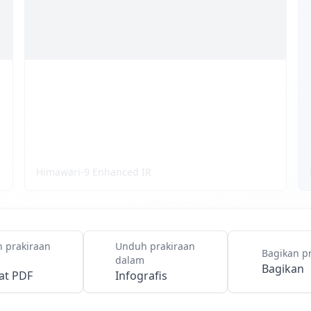
Citra Satelit
Himawari-9 Enhanced IR
 prakiraan
Unduh prakiraan
Bagikan p
dalam
Bagikan
at PDF
Infografis