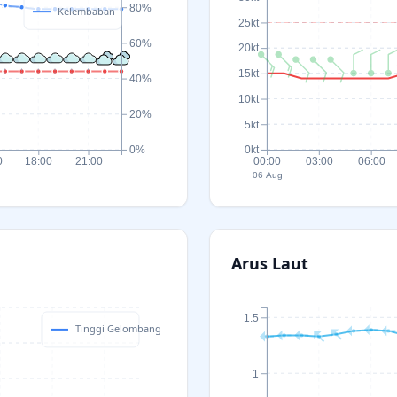
80%
Kelembaban
25kt
60%
20kt
15kt
40%
10kt
20%
5kt
0%
0kt
0
18:00
21:00
00:00
03:00
06:00
06 Aug
Arus Laut
1.5
Tinggi Gelombang
1