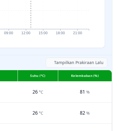
09:00
12:00
15:00
18:00
21:00
Tampilkan Prakiraan Lalu
Suhu (°C)
Kelembaban (%)
26
81
°C
%
26
82
°C
%