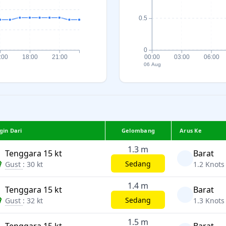
0.5
0
:00
18:00
21:00
00:00
03:00
06:00
06 Aug
gin Dari
Gelombang
Arus Ke
1.3 m
Tenggara 15 kt
Barat
Sedang
Gust
: 30 kt
1.2 Knots
1.4 m
Tenggara 15 kt
Barat
Sedang
Gust
: 32 kt
1.3 Knots
1.5 m