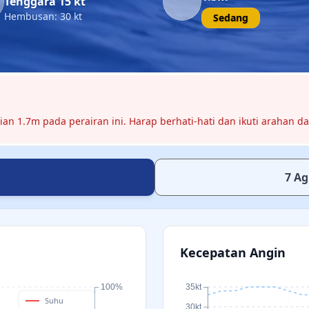
Tenggara 15 kt
Hembusan: 30 kt
Sedang
gian
1.7m
pada perairan ini. Harap berhati-hati dan ikuti arahan da
7 Ag
Kecepatan Angin
100%
35kt
Suhu
30kt