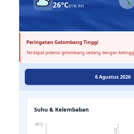
26°C
81% RH
Peringatan Gelombang Tinggi
Terdapat potensi gelombang
sedang
dengan keting
6 Agustus 2026
Suhu & Kelembaban
40°C