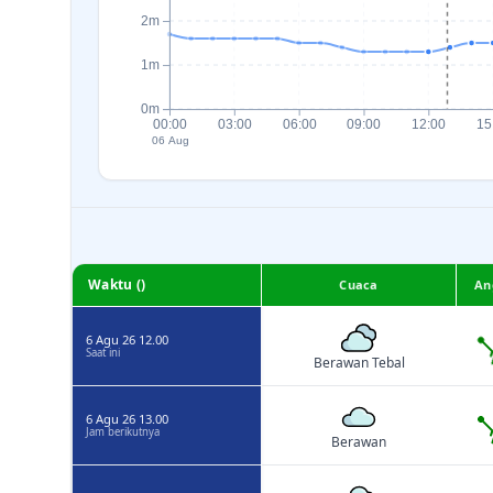
2m
1m
0m
00:00
03:00
06:00
09:00
12:00
15
06 Aug
Waktu ()
Cuaca
An
6 Agu 26 12.00
Saat ini
Berawan Tebal
6 Agu 26 13.00
Jam berikutnya
Berawan