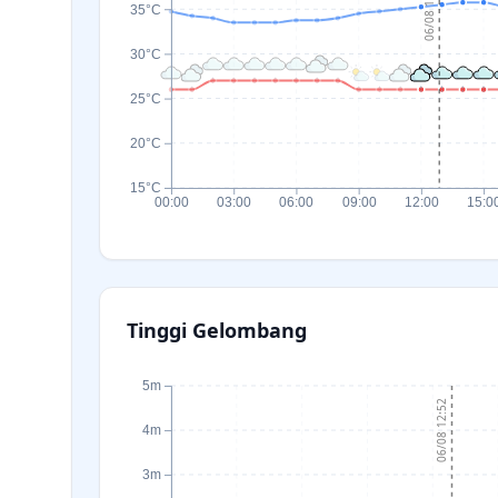
06/08 12:52
35°C
30°C
25°C
20°C
15°C
00:00
03:00
06:00
09:00
12:00
15:0
Tinggi Gelombang
5m
06/08 12:52
4m
3m