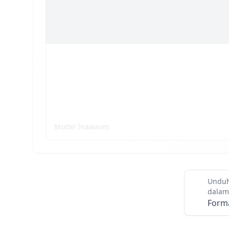
Peta Gelombang
Model Inawaves
Unduh
dalam
Form