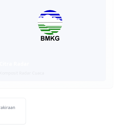
Citra Radar
Komposit Radar Cuaca
rakiraan