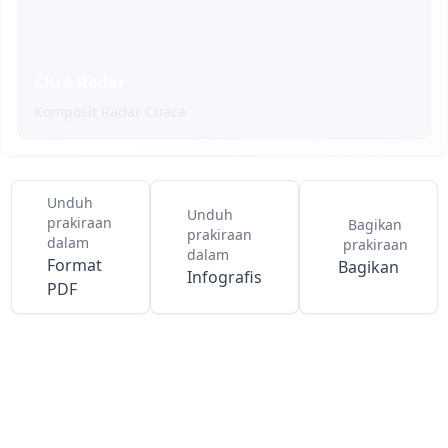
Citra Radar
Komposit Radar Cuaca
Unduh
Unduh
prakiraan
Bagikan
prakiraan
dalam
prakiraan
dalam
Format
Bagikan
Infografis
PDF