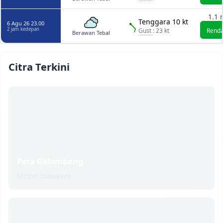
1.1 
Tenggara 10 kt
6 Agu 26 23.00
2 jam kedepan
Gust
: 23 kt
Rend
Berawan Tebal
Citra Terkini
Peta Gelombang
Model Inawaves