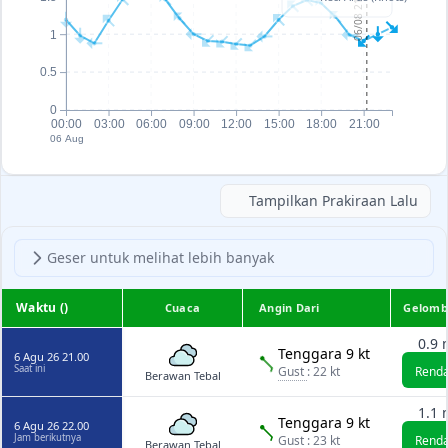
06/08 21:13
1
0.5
0
00:00
03:00
06:00
09:00
12:00
15:00
18:00
21:00
06 Aug
Tampilkan Prakiraan Lalu
Geser untuk melihat lebih banyak
Waktu ()
Cuaca
Angin Dari
Gelomb
0.9 
Tenggara 9 kt
6 Agu 26 21.00
Saat ini
Gust
: 22 kt
Rend
Berawan Tebal
1.1 
Tenggara 9 kt
6 Agu 26 22.00
Jam berikutnya
Gust
: 23 kt
Rend
Berawan Tebal