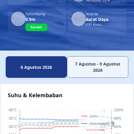
Hembusan: 22 kt
Gelombang
Arus ke
0.9m
Barat Daya
0.91 Knots
Rendah
7 Agustus - 9 Agustus
6 Agustus 2026
2026
Suhu & Kelembaban
40°C
100%
06/08 21:13
Suhu
35°C
80%
Kelembaban
30°C
60%